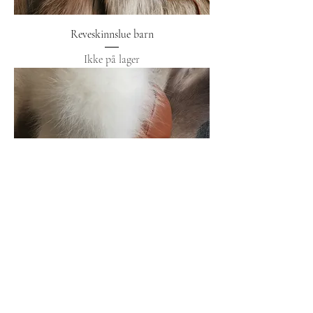
Reveskinnslue barn
Ikke på lager
Skinnlue i reinskinn og revepels
Ikke på lager