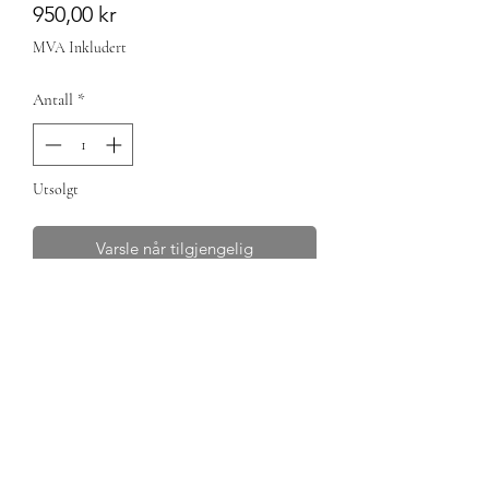
Pris
950,00 kr
MVA Inkludert
Antall
*
Utsolgt
Varsle når tilgjengelig
Mindre skinn av reinkalv, hvitgarvet og
mykt. Passer perfekt i barnevogn,
vugge eller pulk! Varmere underlag for
junior finner du ikke.
Eventuell tilpassing av skinn gjør du enkelt
selv med saks/ tapetkniv, eller du kan legge
ved en beskjed her ved bestilling, så gjør jeg
det.