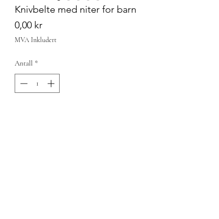
Knivbelte med niter for barn
Pris
0,00 kr
MVA Inkludert
Antall
*
Utsolgt
Varsle når tilgjengelig
©2024 by Stine Jåma