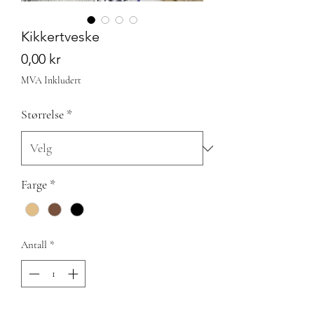
Kikkertveske
Pris
0,00 kr
MVA Inkludert
Størrelse
*
Farge
*
Antall
*
Utsolgt